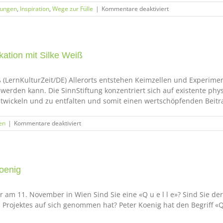
für
lungen
,
Inspiration
,
Wege zur Fülle
|
Kommentare deaktiviert
Rundbrief:
Termine
2016
&
Projekte
ation mit Silke Weiß
der
Hoffnung
LernKulturZeit/DE) Allerorts entstehen Keimzellen und Experimen
werden kann. Die SinnStiftung konzentriert sich auf existente phy
twickeln und zu entfalten und somit einen wertschöpfenden Beitr
für
en
|
Kommentare deaktiviert
SinnStiftung
und
Transparente
Kommunikation
mit
oenig
Silke
Weiß
m 11. November in Wien Sind Sie eine «Q u e l l e»? Sind Sie der- o
 Projektes auf sich genommen hat? Peter Koenig hat den Begriff «Q