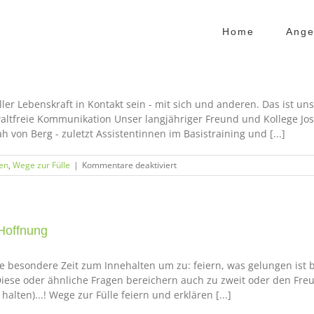
Home
Ange
ller Lebenskraft in Kontakt sein - mit sich und anderen. Das ist u
ltfreie Kommunikation Unser langjähriger Freund und Kollege Josc
h von Berg - zuletzt Assistentinnen im Basistraining und [...]
für
en
,
Wege zur Fülle
|
Kommentare deaktiviert
Aktuelle
Termine
&
Kooperationen
 Hoffnung
e besondere Zeit zum Innehalten um zu: feiern, was gelungen ist b
iese oder ähnliche Fragen bereichern auch zu zweit oder den Freu
ten)...! Wege zur Fülle feiern und erklären [...]