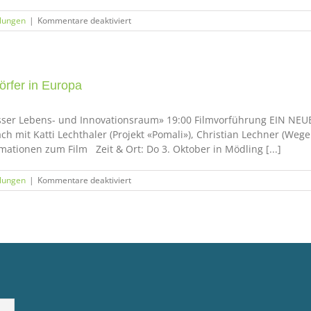
für
lungen
|
Kommentare deaktiviert
Quellentagung
mit
Geldexperten
Peter
Koenig
rfer in Europa
sser Lebens- und Innovationsraum» 19:00 Filmvorführung EIN NE
 mit Katti Lechthaler (Projekt «Pomali»), Christian Lechner (Weg
mationen zum Film Zeit & Ort: Do 3. Oktober in Mödling [...]
für
lungen
|
Kommentare deaktiviert
Filmvorführung
EIN
NEUES
WIR
–
Ökodörfer
in
Europa