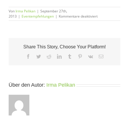
Von
Irma Pelikan
|
September 27th,
für
2013
|
Eventempfehlungen
|
Kommentare deaktiviert
Quellentagung
mit
Geldexperten
Peter
Koenig
Share This Story, Choose Your Platform!
Facebook
Twitter
Reddit
LinkedIn
Tumblr
Pinterest
Vk
E-
Mail
Über den Autor:
Irma Pelikan