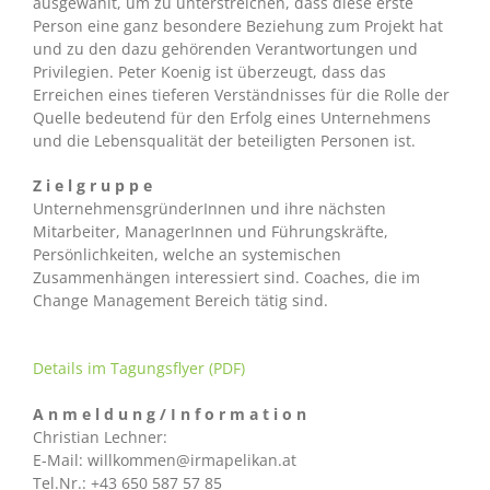
ausgewählt, um zu unterstreichen, dass diese erste
Person eine ganz besondere Beziehung zum Projekt hat
und zu den dazu gehörenden Verantwortungen und
Privilegien. Peter Koenig ist überzeugt, dass das
Erreichen eines tieferen Verständnisses für die Rolle der
Quelle bedeutend für den Erfolg eines Unternehmens
und die Lebensqualität der beteiligten Personen ist.
Z i e l g r u p p e
UnternehmensgründerInnen und ihre nächsten
Mitarbeiter, ManagerInnen und Führungskräfte,
Persönlichkeiten, welche an systemischen
Zusammenhängen interessiert sind. Coaches, die im
Change Management Bereich tätig sind.
Details im Tagungsflyer (PDF)
A n m e l d u n g / I n f o r m a t i o n
Christian Lechner:
E-Mail: willkommen@irmapelikan.at
Tel.Nr.: +43 650 587 57 85