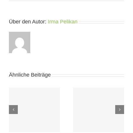
Über den Autor:
Irma Pelikan
Ähnliche Beiträge
Rundbrief:
SinnStiftung und
 &
Termine 2016 &
Transparente
Projekte der
Kommunikation
Hoffnung
mit Silke Weiß