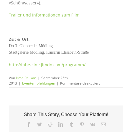
«Schönwasser»).
Trailer und Informationen zum Film
Zeit & Ort:
Do 3. Oktober in Mödling
Stadtgalerie Mödling, Kaiserin Elisabeth-Straße
http://inbe-cine.jimdo.com/programm/
Von
Irma Pelikan
|
September 25th,
für
2013
|
Eventempfehlungen
|
Kommentare deaktiviert
Filmvorführung
EIN
NEUES
WIR
–
Share This Story, Choose Your Platform!
Ökodörfer
in
Facebook
Twitter
Reddit
LinkedIn
Tumblr
Pinterest
Vk
E-
Europa
Mail