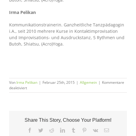
Irma Pelikan
Kommunikationstrainerin. Ganzheitliche Tanzpädagogin
i.A., seit 2010 mehrere Kurse in Kontaktimprovisation
und Improvisations- und Ausdruckstanz, 5 Rythmen und
Butoh, Shiatsu, (Acro)Yoga.
Von
Irma Pelikan
|
Februar 25th, 2015
|
Allgemein
|
Kommentare
für
deaktiviert
Neue
Gruppe:
Tanz-
und
Kontaktimprovisation
Share This Story, Choose Your Platform!
Facebook
Twitter
Reddit
LinkedIn
Tumblr
Pinterest
Vk
E-
Mail