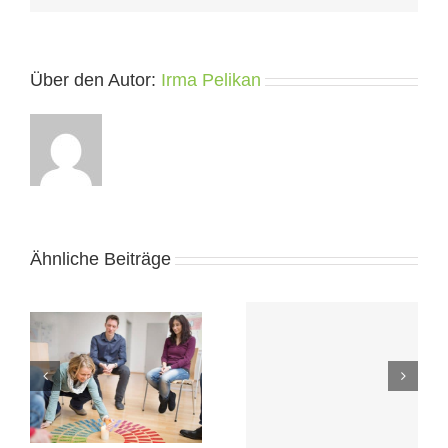
Über den Autor:
Irma Pelikan
Ähnliche Beiträge
Gefühls- und
Rundbrief: Jänner
n,
Körperarbeit mit
2014
Willi Maurer
!