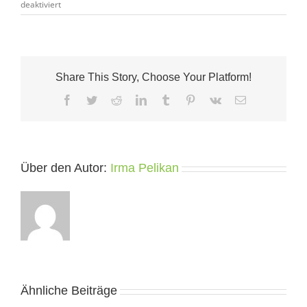
für
deaktiviert
Rundbrief:
Jänner
2014
Share This Story, Choose Your Platform!
Facebook
Twitter
Reddit
LinkedIn
Tumblr
Pinterest
Vk
E-
Mail
Über den Autor:
Irma Pelikan
Ähnliche Beiträge