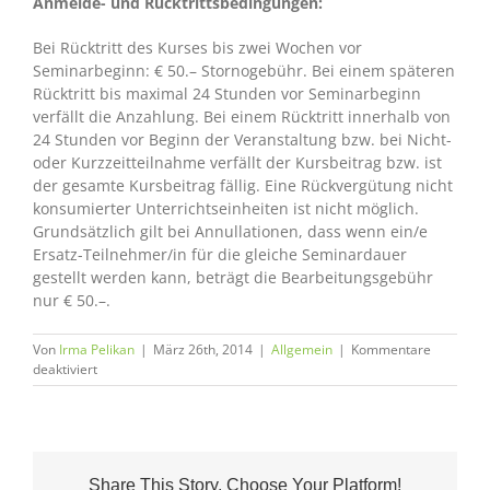
Anmelde- und Rücktrittsbedingungen:
Bei Rücktritt des Kurses bis zwei Wochen vor
Seminarbeginn: € 50.– Stornogebühr. Bei einem späteren
Rücktritt bis maximal 24 Stunden vor Seminarbeginn
verfällt die Anzahlung. Bei einem Rücktritt innerhalb von
24 Stunden vor Beginn der Veranstaltung bzw. bei Nicht-
oder Kurzzeitteilnahme verfällt der Kursbeitrag bzw. ist
der gesamte Kursbeitrag fällig. Eine Rückvergütung nicht
konsumierter Unterrichtseinheiten ist nicht möglich.
Grundsätzlich gilt bei Annullationen, dass wenn ein/e
Ersatz-Teilnehmer/in für die gleiche Seminardauer
gestellt werden kann, beträgt die Bearbeitungsgebühr
nur € 50.–.
Von
Irma Pelikan
|
März 26th, 2014
|
Allgemein
|
Kommentare
für
deaktiviert
Gefühls-
und
Körperarbeit
mit
Willi
Share This Story, Choose Your Platform!
Maurer