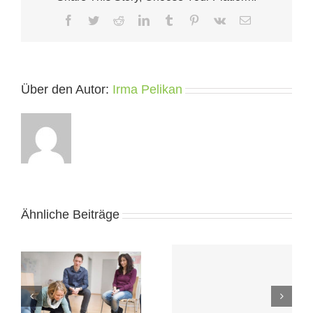
Facebook
Twitter
Reddit
LinkedIn
Tumblr
Pinterest
Vk
E-
Mail
Über den Autor:
Irma Pelikan
Ähnliche Beiträge
Neue Gruppe:
Rundbrief: Jänner
n,
Tanz- und