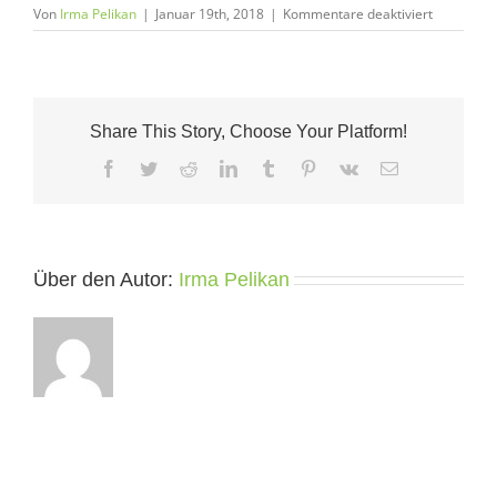
für
Von
Irma Pelikan
|
Januar 19th, 2018
|
Kommentare deaktiviert
WzF_logo_
auf
transp
Share This Story, Choose Your Platform!
Facebook
Twitter
Reddit
LinkedIn
Tumblr
Pinterest
Vk
E-
Mail
Über den Autor:
Irma Pelikan