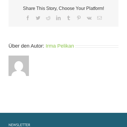
oder
Share This Story, Choose Your Platform!
mauern
Facebook
Twitter
Reddit
LinkedIn
Tumblr
Pinterest
Vk
E-
Mail
Über den Autor:
Irma Pelikan
NEWSLETTER