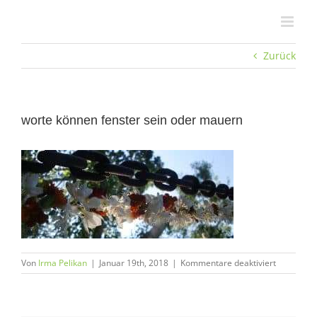
Zum
Inhalt
springen
Zurück
worte können fenster sein oder mauern
für
Von
Irma Pelikan
|
Januar 19th, 2018
|
Kommentare deaktiviert
worte
können
fenster
sein