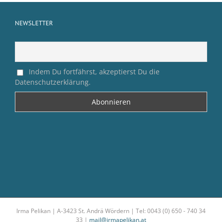
NEWSLETTER
Indem Du fortfährst, akzeptierst Du die
Datenschutzerklärung.
Irma Pelikan | A-3423 St. Andrä Wördern | Tel: 0043 (0) 650 - 740 34
33 |
mail@irmapelikan.at