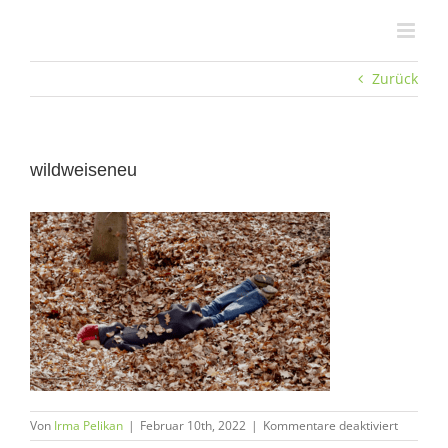
Zum
Inhalt
springen
Zurück
wildweiseneu
für
Von
Irma Pelikan
|
Februar 10th, 2022
|
Kommentare deaktiviert
wildweis