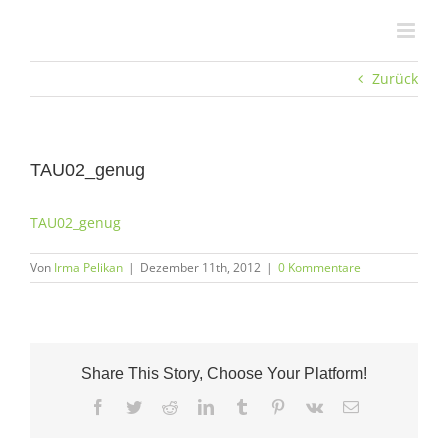
Zum
Inhalt
springen
Zurück
TAU02_genug
TAU02_genug
Von
Irma Pelikan
|
Dezember 11th, 2012
|
0 Kommentare
Share This Story, Choose Your Platform!
Facebook
Twitter
Reddit
LinkedIn
Tumblr
Pinterest
Vk
E-
Mail