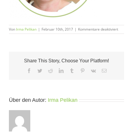
für
Von
Irma Pelikan
|
Februar 10th, 2017
|
Kommentare deaktiviert
Sabin
Parzer
Share This Story, Choose Your Platform!
Facebook
Twitter
Reddit
LinkedIn
Tumblr
Pinterest
Vk
E-
Mail
Über den Autor:
Irma Pelikan