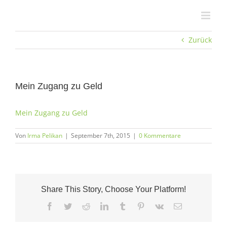
Zum
Inhalt
springen
Zurück
Mein Zugang zu Geld
Mein Zugang zu Geld
Von
Irma Pelikan
|
September 7th, 2015
|
0 Kommentare
Share This Story, Choose Your Platform!
Facebook
Twitter
Reddit
LinkedIn
Tumblr
Pinterest
Vk
E-
Mail