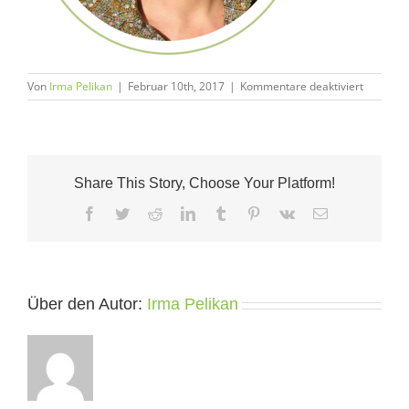
für
Von
Irma Pelikan
|
Februar 10th, 2017
|
Kommentare deaktiviert
Irma
Pelikan
Share This Story, Choose Your Platform!
Facebook
Twitter
Reddit
LinkedIn
Tumblr
Pinterest
Vk
E-
Mail
Über den Autor:
Irma Pelikan