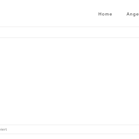
Home
Ange
für
iert
IMG_5730