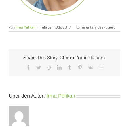
für
Von
Irma Pelikan
|
Februar 10th, 2017
|
Kommentare deaktiviert
christian
lechner
Share This Story, Choose Your Platform!
Facebook
Twitter
Reddit
LinkedIn
Tumblr
Pinterest
Vk
E-
Mail
Über den Autor:
Irma Pelikan