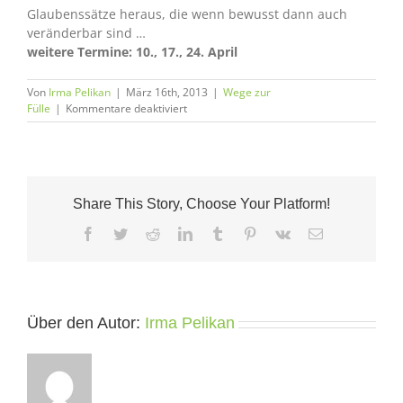
Glaubenssätze heraus, die wenn bewusst dann auch
veränderbar sind …
weitere Termine:
10., 17., 24. April
Von
Irma Pelikan
|
März 16th, 2013
|
Wege zur
für
Fülle
|
Kommentare deaktiviert
Übungsgruppe
startet!
Share This Story, Choose Your Platform!
Facebook
Twitter
Reddit
LinkedIn
Tumblr
Pinterest
Vk
E-
Mail
Über den Autor:
Irma Pelikan