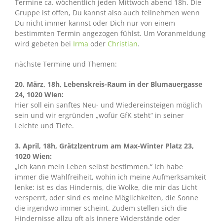
Termine ca. wöchentlich jeden Mittwoch abend 18h. Die
Gruppe ist offen, Du kannst also auch teilnehmen wenn
Du nicht immer kannst oder Dich nur von einem
bestimmten Termin angezogen fühlst. Um Voranmeldung
wird gebeten bei
Irma
oder
Christian
.
nächste Termine und Themen:
20. März, 18h, Lebenskreis-Raum in der Blumauergasse
24, 1020 Wien:
Hier soll ein sanftes Neu- und Wiedereinsteigen möglich
sein und wir ergründen „wofür GfK steht“ in seiner
Leichte und Tiefe.
3. April, 18h, Grätzlzentrum am Max-Winter Platz 23,
1020 Wien:
„Ich kann mein Leben selbst bestimmen.“ Ich habe
immer die Wahlfreiheit, wohin ich meine Aufmerksamkeit
lenke: ist es das Hindernis, die Wolke, die mir das Licht
versperrt, oder sind es meine Möglichkeiten, die Sonne
die irgendwo immer scheint. Zudem stellen sich die
Hindernisse allzu oft als innere Widerstände oder