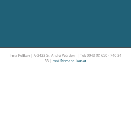
Irma Pelikan | A-3423 St. Andrä Wördern | Tel: 0043 (0) 650 - 740 34
33 |
mail@irmapelikan.at