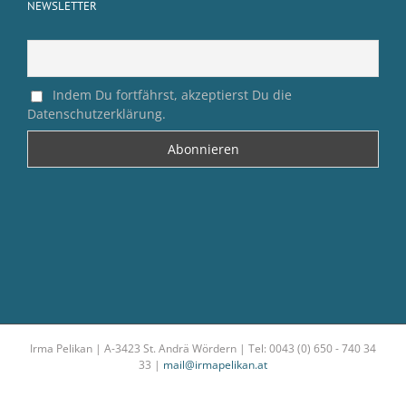
NEWSLETTER
Indem Du fortfährst, akzeptierst Du die
Datenschutzerklärung.
Irma Pelikan | A-3423 St. Andrä Wördern | Tel: 0043 (0) 650 - 740 34
33 |
mail@irmapelikan.at