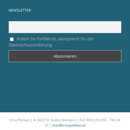
NEWSLETTER
Indem Du fortfährst, akzeptierst Du die
Datenschutzerklärung.
Irma Pelikan | A-3423 St. Andrä Wördern | Tel: 0043 (0) 650 - 740 34
33 |
mail@irmapelikan.at