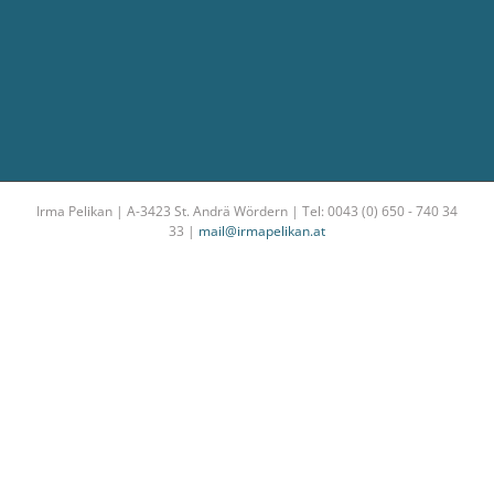
Irma Pelikan | A-3423 St. Andrä Wördern | Tel: 0043 (0) 650 - 740 34
33 |
mail@irmapelikan.at