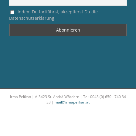
Indem Du fortfährst, akzeptierst Du die
Datenschutzerklärung.
Irma Pelikan | A-3423 St. Andrä Wördern | Tel: 0043 (0) 650 - 740 34
33 |
mail@irmapelikan.at