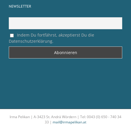
NEWSLETTER
Indem Du fortfährst, akzeptierst Du die
Datenschutzerklärung.
Irma Pelikan | A-3423 St. Andrä Wördern | Tel: 0043 (0) 650 - 740 34
33 |
mail@irmapelikan.at