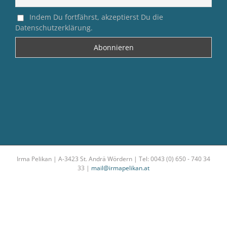
Indem Du fortfährst, akzeptierst Du die
Datenschutzerklärung.
Irma Pelikan | A-3423 St. Andrä Wördern | Tel: 0043 (0) 650 - 740 34
33 |
mail@irmapelikan.at