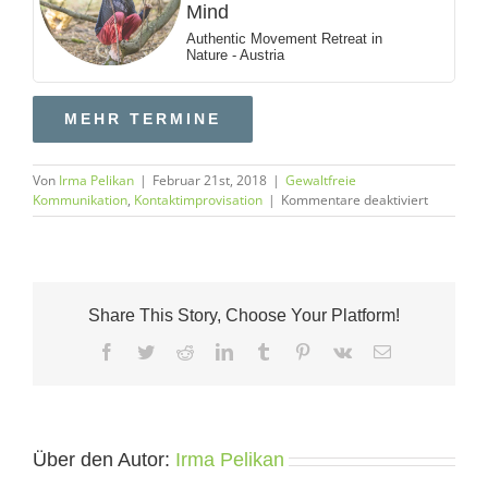
Mind
Authentic Movement Retreat in
Nature - Austria
MEHR TERMINE
Von
Irma Pelikan
|
Februar 21st, 2018
|
Gewaltfreie
für
Kommunikation
,
Kontaktimprovisation
|
Kommentare deaktiviert
Führen
von
Innen
–
ein
Share This Story, Choose Your Platform!
Tanz
Facebook
Twitter
Reddit
LinkedIn
Tumblr
Pinterest
Vk
E-
Mail
Über den Autor:
Irma Pelikan