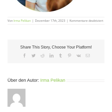
für
Von
Irma Pelikan
|
Dezember 17th, 2023
|
Kommentare deaktiviert
Empath
event
Share This Story, Choose Your Platform!
Facebook
Twitter
Reddit
LinkedIn
Tumblr
Pinterest
Vk
E-
Mail
Über den Autor:
Irma Pelikan