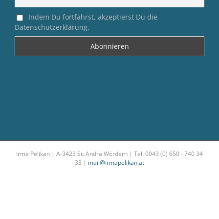
Indem Du fortfährst, akzeptierst Du die
Datenschutzerklärung.
Irma Pelikan | A-3423 St. Andrä Wördern | Tel: 0043 (0) 650 - 740 34
33 |
mail@irmapelikan.at