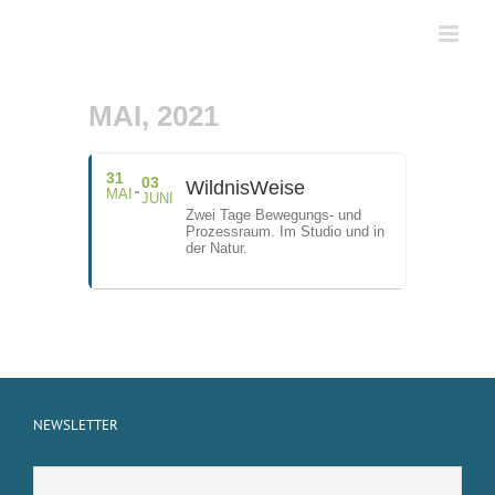
Zum
Inhalt
springen
MAI, 2021
31
03
WildnisWeise
MAI
JUNI
Zwei Tage Bewegungs- und
Prozessraum. Im Studio und in
der Natur.
NEWSLETTER