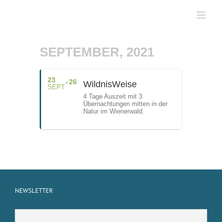
Zum
Inhalt
springen
SEPTEMBER, 2021
23
26
WildnisWeise
SEPT
4 Tage Auszeit mit 3
Übernachtungen mitten in der
Natur im Wienerwald.
NEWSLETTER