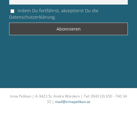
Indem Du fortfährst, akzeptierst Du die
Datenschutzerklärung.
Irma Pelikan | A-3423 St. Andrä Wördern | Tel: 0043 (0) 650 - 740 34
33 |
mail@irmapelikan.at