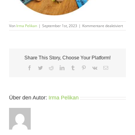
für
Von
Irma Pelikan
|
September 1st, 2023
|
Kommentare deaktiviert
übungs
gfk
event
Share This Story, Choose Your Platform!
Facebook
Twitter
Reddit
LinkedIn
Tumblr
Pinterest
Vk
E-
Mail
Über den Autor:
Irma Pelikan