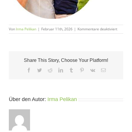
für
Von
Irma Pelikan
|
Februar 11th, 2026
|
Kommentare deaktiviert
Herz_und
Share This Story, Choose Your Platform!
Facebook
Twitter
Reddit
LinkedIn
Tumblr
Pinterest
Vk
E-
Mail
Über den Autor:
Irma Pelikan