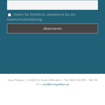
Indem Du fortfährst, akzeptierst Du die
Datenschutzerklärung.
Irma Pelikan | A-3423 St. Andrä Wördern | Tel: 0043 (0) 650 - 740 34
33 |
mail@irmapelikan.at