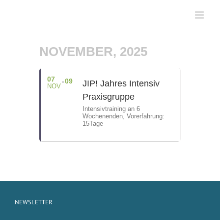
Zum
Inhalt
springen
NOVEMBER, 2025
07
09
JIP! Jahres Intensiv
NOV
Praxisgruppe
Intensivtraining an 6
Wochenenden, Vorerfahrung:
15Tage
NEWSLETTER