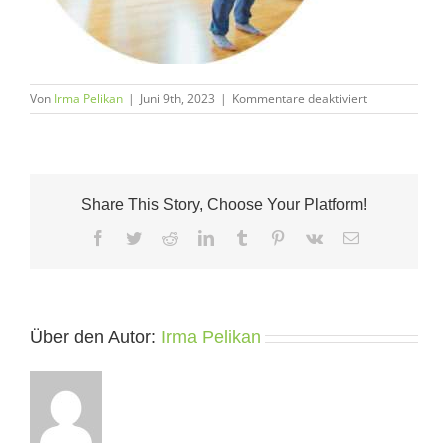
für
Von
Irma Pelikan
|
Juni 9th, 2023
|
Kommentare deaktiviert
embodying
NVC
Share This Story, Choose Your Platform!
Facebook
Twitter
Reddit
LinkedIn
Tumblr
Pinterest
Vk
E-
Mail
Über den Autor:
Irma Pelikan