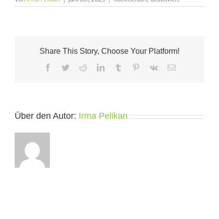
Connectednes
Eingebunden
in
die
Natur
Share This Story, Choose Your Platform!
Facebook
Twitter
Reddit
LinkedIn
Tumblr
Pinterest
Vk
E-
Mail
Über den Autor:
Irma Pelikan