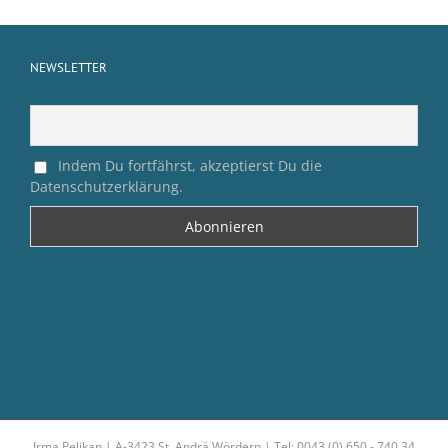
NEWSLETTER
Indem Du fortfährst, akzeptierst Du die
Datenschutzerklärung.
Irma Pelikan | A-3423 St. Andrä Wördern | Tel: 0043 (0) 650 - 740 34