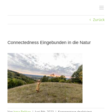
Zum
Inhalt
springen
Zurück
Connectedness Eingebunden in die Natur
für
Von
Irma Pelikan
|
Juni 8th, 2023
|
Kommentare deaktiviert