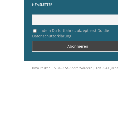
NEWSLETTER
Indem Du fortfährst, akzeptierst Du die
Datenschutzerklärung.
Irma Pelikan | A-3423 St. Andrä Wördern | Tel: 0043 (0) 6