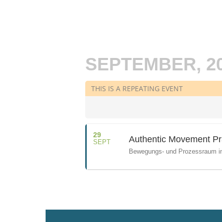
Zum
Inhalt
springen
SEPTEMBER, 2
THIS IS A REPEATING EVENT
29
Authentic Movement Pr
SEPT
Bewegungs- und Prozessraum in