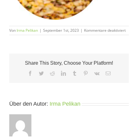
für
Von
Irma Pelikan
|
September 1st, 2023
|
Kommentare deaktiviert
Authen
Movem
Praxis
Share This Story, Choose Your Platform!
Facebook
Twitter
Reddit
LinkedIn
Tumblr
Pinterest
Vk
E-
Mail
Über den Autor:
Irma Pelikan