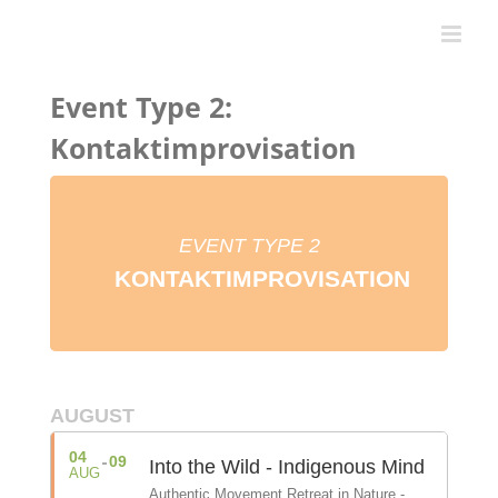
Zum
Inhalt
springen
Event Type 2:
Kontaktimprovisation
EVENT TYPE 2
KONTAKTIMPROVISATION
AUGUST
04
09
Into the Wild - Indigenous Mind
AUG
Authentic Movement Retreat in Nature -