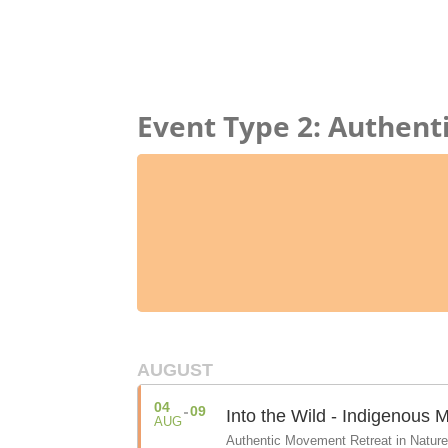
Zum
Inhalt
springen
Event Type 2: Authen
AUGUST
04
09
Into the Wild - Indigenous 
AUG
Authentic Movement Retreat in Nature 