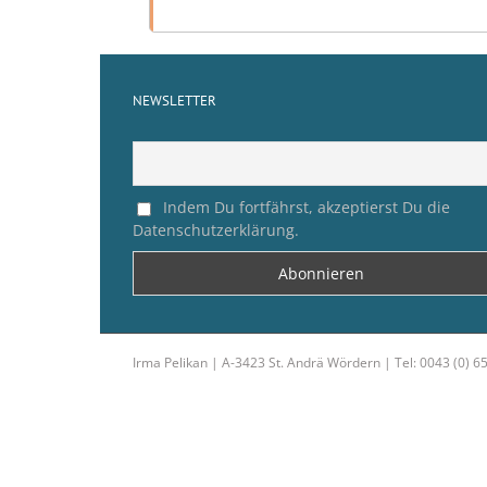
NEWSLETTER
Indem Du fortfährst, akzeptierst Du die
Datenschutzerklärung.
Irma Pelikan | A-3423 St. Andrä Wördern | Tel: 0043 (0) 6