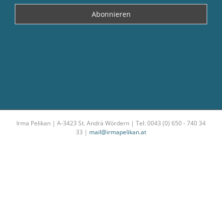
Irma Pelikan | A-3423 St. Andrä Wördern | Tel: 0043 (0) 650 - 740 34
33 |
mail@irmapelikan.at