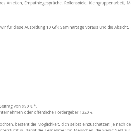
es Anleiten, Empathiegespräche, Rollenspiele, Kleingruppenarbeit, M
r für diese Ausbildung 10 GfK Seminartage voraus und die Absicht, ak
Beitrag von 990 € *.
nternehmen oder öffentliche Fördergeber 1320 €.
öchten, besteht die Möglichkeit, dich selbst einzuschätzen: je nach 
nterstützt du damit die Teilnahme von Menschen, die wenig Geld zur