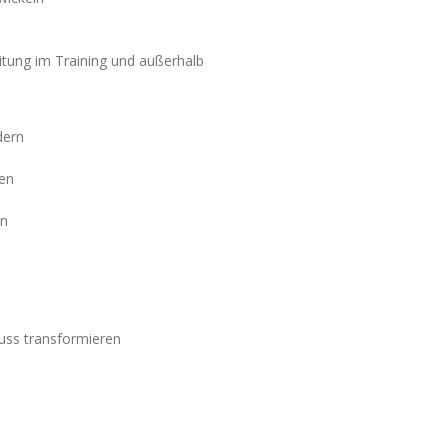
itung im Training und außerhalb
dern
den
en
uss transformieren