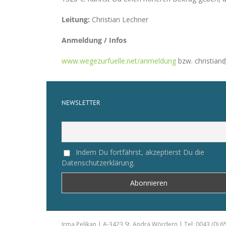
Leitung:
Christian Lechner
Anmeldung / Infos
www.wegezurfuelle.net/anmeldung
bzw. christian
NEWSLETTER
Indem Du fortfährst, akzeptierst Du die
Datenschutzerklärung.
Irma Pelikan | A-3423 St. Andrä Wördern | Tel: 0043 (0) 6