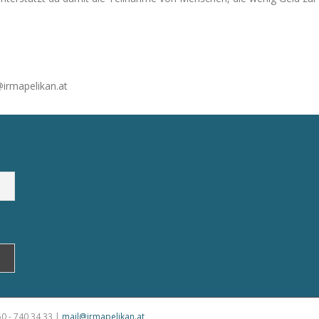
@irmapelikan.at
50 - 740 34 33 |
mail@irmapelikan.at