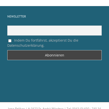
NEWSLETTER
Indem Du fortfährst, akzeptierst Du die
Datenschutzerklärung.
Irma Pelikan | A-3423 St. Andrä Wördern | Tel: 0043 (0) 650 - 740 34