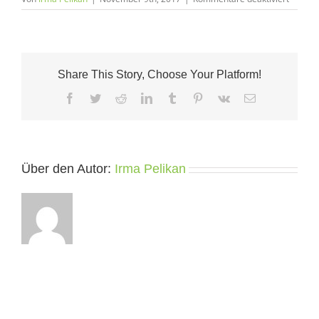
HeShao
Share This Story, Choose Your Platform!
Facebook
Twitter
Reddit
LinkedIn
Tumblr
Pinterest
Vk
E-
Mail
Über den Autor:
Irma Pelikan