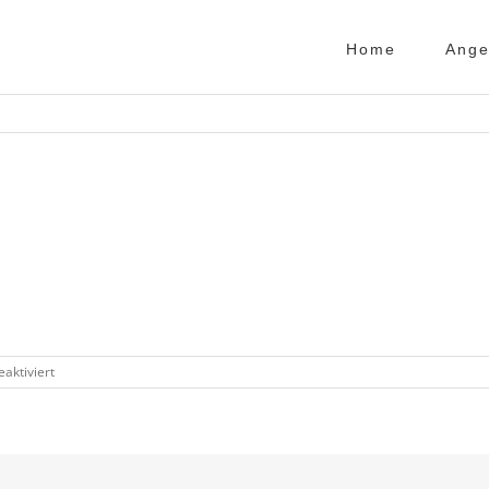
Home
Ange
für
aktiviert
Empathiegespräch