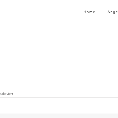
Home
Ange
für
aktiviert
zitat
rosenberg
broschüre