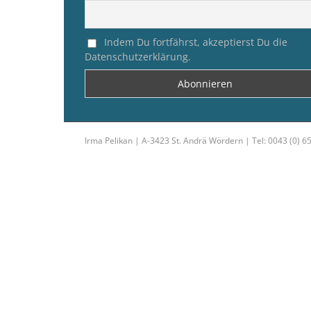
Indem Du fortfährst, akzeptierst Du die
Datenschutzerklärung.
Irma Pelikan | A-3423 St. Andrä Wördern | Tel: 0043 (0) 6